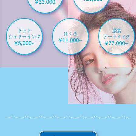
¥33,000
ドット
涙袋
ほくろ
シャドーイング
アートメイク
¥11,000~
¥5,000~
¥77,000~