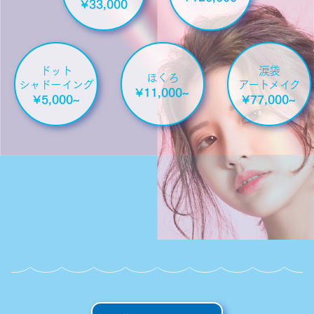
¥33,000
ドット
涙袋
ほくろ
シャドーイング
アートメイク
¥11,000~
¥5,000~
¥77,000~